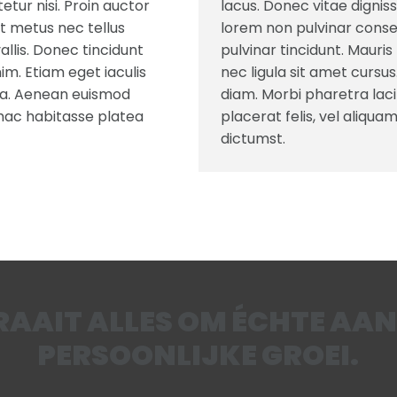
etur nisi. Proin auctor
lacus. Donec vitae dignis
t metus nec tellus
lorem non pulvinar conse
allis. Donec tincidunt
pulvinar tincidunt. Mauri
im. Etiam eget iaculis
nec ligula sit amet cursus
ida. Aenean euismod
diam. Morbi pharetra lac
n hac habitasse platea
placerat felis, vel aliqu
dictumst.
DRAAIT ALLES OM ÉCHTE AA
PERSOONLIJKE GROEI.