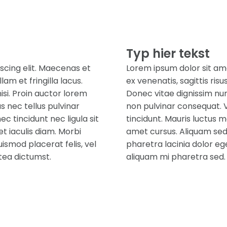
Typ hier tekst
scing elit. Maecenas et
Lorem ipsum dolor sit ame
lam et fringilla lacus.
ex venenatis, sagittis risu
si. Proin auctor lorem
Donec vitae dignissim nun
 nec tellus pulvinar
non pulvinar consequat. 
c tincidunt nec ligula sit
tincidunt. Mauris luctus m
t iaculis diam. Morbi
amet cursus. Aliquam sed 
ismod placerat felis, vel
pharetra lacinia dolor eg
tea dictumst.
aliquam mi pharetra sed.