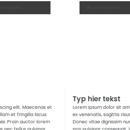
em ipsum
Lorem ipsum

Typ hier tekst
scing elit. Maecenas et
Lorem ipsum dolor sit am
lam et fringilla lacus.
ex venenatis, sagittis risu
si. Proin auctor lorem
Donec vitae dignissim nun
 nec tellus pulvinar
non pulvinar consequat. 