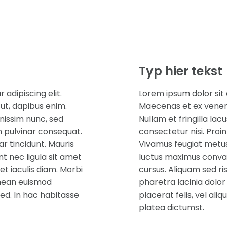
Typ hier tekst
adipiscing elit.
Lorem ipsum dolor sit 
 ut, dapibus enim.
Maecenas et ex venenat
gnissim nunc, sed
Nullam et fringilla lac
n pulvinar consequat.
consectetur nisi. Proi
r tincidunt. Mauris
Vivamus feugiat metus 
t nec ligula sit amet
luctus maximus convall
et iaculis diam. Morbi
cursus. Aliquam sed ri
enean euismod
pharetra lacinia dolo
sed. In hac habitasse
placerat felis, vel al
platea dictumst.