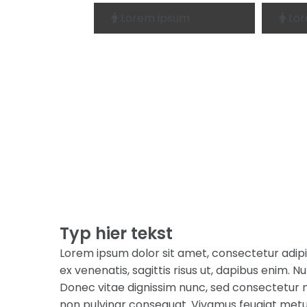
Lorem ipsum
Lor


Typ hier tekst
Lorem ipsum dolor sit amet, consectetur adipi
ex venenatis, sagittis risus ut, dapibus enim. Nul
Donec vitae dignissim nunc, sed consectetur ni
non pulvinar consequat. Vivamus feugiat metus