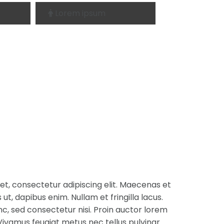
Lorem ipsum

et, consectetur adipiscing elit. Maecenas et
s ut, dapibus enim. Nullam et fringilla lacus.
c, sed consectetur nisi. Proin auctor lorem
Vivamus feugiat metus nec tellus pulvinar